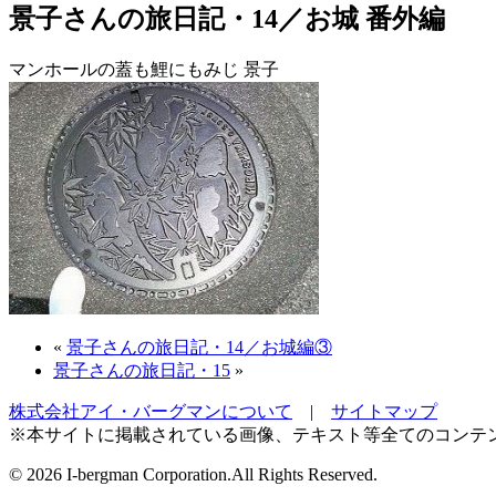
景子さんの旅日記・14／お城 番外編
マンホールの蓋も鯉にもみじ
景子
«
景子さんの旅日記・14／お城編③
景子さんの旅日記・15
»
株式会社アイ・バーグマンについて
|
サイトマップ
※本サイトに掲載されている画像、テキスト等全てのコンテ
©
2026 I-bergman Corporation.All Rights Reserved.