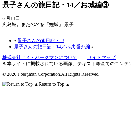
景子さんの旅日記・14／お城編③
6 月13日
広島城。またの名を「鯉城」
景子
«
景子さんの旅日記・13
景子さんの旅日記・14／お城 番外編
»
株式会社アイ・バーグマンについて
|
サイトマップ
※本サイトに掲載されている画像、テキスト等全てのコンテ
©
2026 I-bergman Corporation.All Rights Reserved.
Return to Top ▲